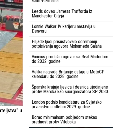
Saint-Germaina
Leeds doveo Jamesa Trafforda iz
Manchester Cityja
Lonnie Walker IV karijeru nastavlja u
Denveru
Hiljade ljudi prisustvovalo ceremoniji
potpisivanja ugovora Mohameda Salaha
Vinicius produžio ugovor sa Real Madridom
do 2032. godine
Velika nagrada Britanije ostaje u MotoGP
kalendaru do 2028. godine
Španska krajnja ljevica i desnica ujedinjene
protiv Maroka kao suorganizatora SP 2030.
London podnio kandidaturu za Svjetsko
prvenstvo u atletici 2029. godine
teljstva“ u
Borac minimalnom pobjedom stekao
prednost protiv Vitebska