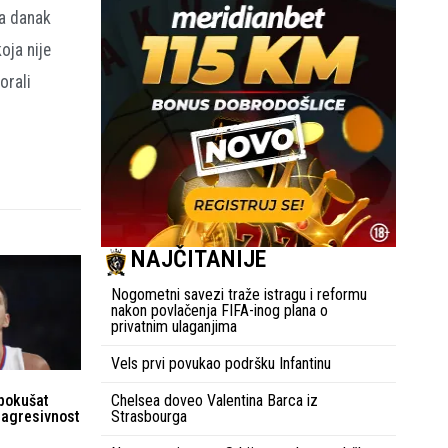
ća danak
oja nije
orali
NAJČITANIJE
Nogometni savezi traže istragu i reformu
nakon povlačenja FIFA-inog plana o
privatnim ulaganjima
Vels prvi povukao podršku Infantinu
Chelsea doveo Valentina Barca iz
pokušat
Strasbourga
 agresivnost