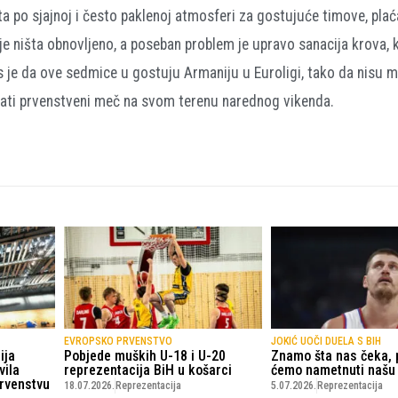
a po sjajnoj i često paklenoj atmosferi za gostujuće timove, pla
 ništa obnovljeno, a poseban problem je upravo sanacija krova, k
je da ove sedmice u gostuju Armaniju u Euroligi, tako da nisu m
grati prvenstveni meč na svom terenu narednog vikenda.
EVROPSKO PRVENSTVO
JOKIĆ UOČI DUELA S BIH
ija
Pobjede muških U-18 i U-20
Znamo šta nas čeka, 
vila
reprezentacija BiH u košarci
ćemo nametnuti našu
rvenstvu
18.07.2026.
Reprezentacija
5.07.2026.
Reprezentacija