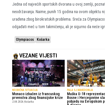
Jedna od najvećih sportskih dvorana u ovoj zemlji, poznat
neodržavanja. Naime, punih 15 godina na ovom objektu nije
urađena zbog birokratskih problema. Sreća za Olympiacos 
odgađati meč u tom takmičenju, ali je sigurno da neće i
Olympiacos
Košarka
VEZANE VIJESTI
NEOBIČNA SITUACIJA
PALA SJ.MAKEDONIJA
Monaco izbačen iz francuskog
Muška U-18 reprezentac
prvenstva zbog finansijske krize
Bosne i Hercegovine sla
pobjedu na Evropskom p
2.08.2026.
Košarka