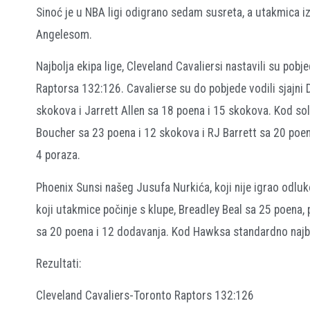
Sinoć je u NBA ligi odigrano sedam susreta, a utakmica 
Angelesom.
Najbolja ekipa lige, Cleveland Cavaliersi nastavili su pob
Raptorsa 132:126. Cavalierse su do pobjede vodili sjajni 
skokova i Jarrett Allen sa 18 poena i 15 skokova. Kod soli
Boucher sa 23 poena i 12 skokova i RJ Barrett sa 20 poena
4 poraza.
Phoenix Sunsi našeg Jusufa Nurkića, koji nije igrao odlu
koji utakmice počinje s klupe, Breadley Beal sa 25 poena, 
sa 20 poena i 12 dodavanja. Kod Hawksa standardno najbo
Rezultati:
Cleveland Cavaliers-Toronto Raptors 132:126