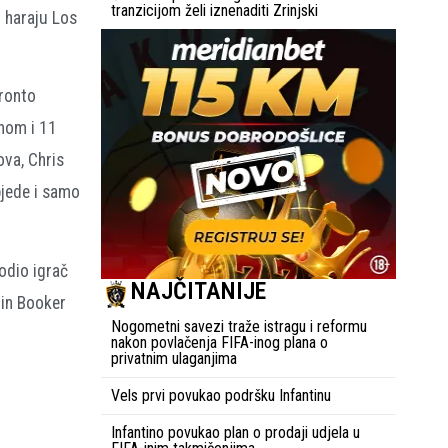
tranzicijom želi iznenaditi Zrinjski
 haraju Los
oronto
enom i 11
ova, Chris
bjede i samo
odio igrač
NAJČITANIJE
vin Booker
Nogometni savezi traže istragu i reformu
nakon povlačenja FIFA-inog plana o
privatnim ulaganjima
Vels prvi povukao podršku Infantinu
Infantino povukao plan o prodaji udjela u