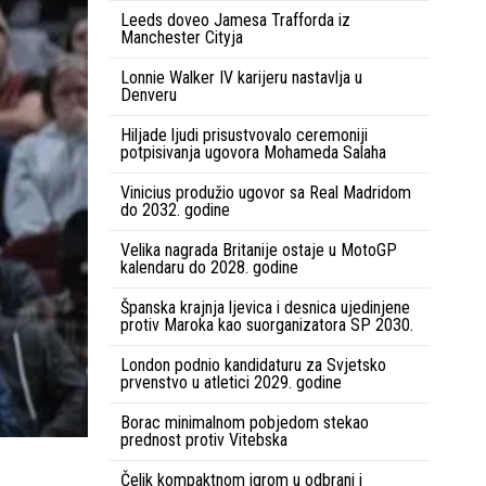
Leeds doveo Jamesa Trafforda iz
Manchester Cityja
Lonnie Walker IV karijeru nastavlja u
Denveru
Hiljade ljudi prisustvovalo ceremoniji
potpisivanja ugovora Mohameda Salaha
Vinicius produžio ugovor sa Real Madridom
do 2032. godine
Velika nagrada Britanije ostaje u MotoGP
kalendaru do 2028. godine
Španska krajnja ljevica i desnica ujedinjene
protiv Maroka kao suorganizatora SP 2030.
London podnio kandidaturu za Svjetsko
prvenstvo u atletici 2029. godine
Borac minimalnom pobjedom stekao
prednost protiv Vitebska
Čelik kompaktnom igrom u odbrani i