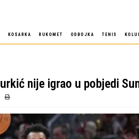
T
KOŠARKA
RUKOMET
ODBOJKA
TENIS
KOLU
Nurkić nije igrao u pobjedi Su