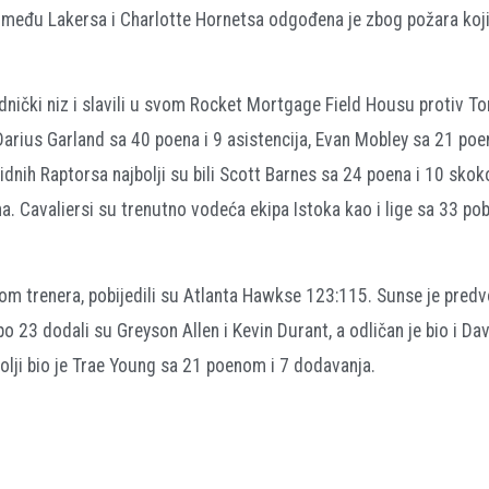
između Lakersa i Charlotte Hornetsa odgođena je zbog požara koji
jednički niz i slavili u svom Rocket Mortgage Field Housu protiv T
Darius Garland sa 40 poena i 9 asistencija, Evan Mobley sa 21 po
dnih Raptorsa najbolji su bili Scott Barnes sa 24 poena i 10 skok
. Cavaliersi su trenutno vodeća ekipa Istoka kao i lige sa 33 po
kom trenera, pobijedili su Atlanta Hawkse 123:115. Sunse je predv
po 23 dodali su Greyson Allen i Kevin Durant, a odličan je bio i Da
lji bio je Trae Young sa 21 poenom i 7 dodavanja.