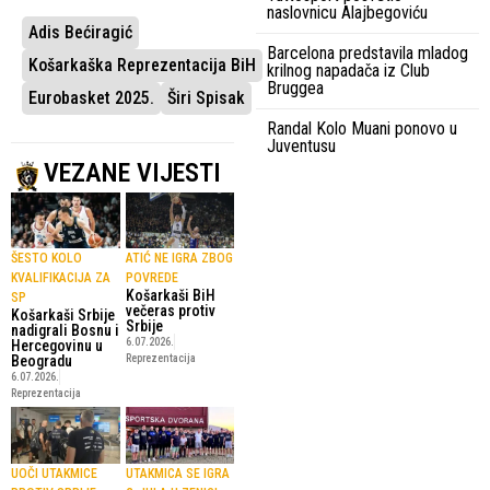
naslovnicu Alajbegoviću
Adis Bećiragić
Barcelona predstavila mladog
Košarkaška Reprezentacija BiH
krilnog napadača iz Club
Bruggea
Eurobasket 2025.
Širi Spisak
Randal Kolo Muani ponovo u
Juventusu
VEZANE VIJESTI
ŠESTO KOLO
ATIĆ NE IGRA ZBOG
KVALIFIKACIJA ZA
POVREDE
Košarkaši BiH
SP
večeras protiv
Košarkaši Srbije
Srbije
nadigrali Bosnu i
6.07.2026.
Hercegovinu u
Beogradu
Reprezentacija
6.07.2026.
Reprezentacija
UOČI UTAKMICE
UTAKMICA SE IGRA