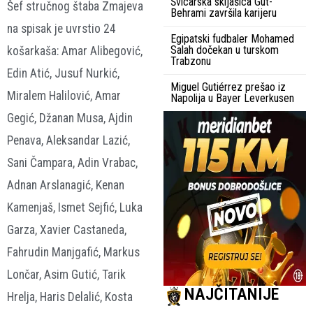
Švicarska skijašica Gut-
Šef stručnog štaba Zmajeva
Behrami završila karijeru
na spisak je uvrstio 24
Egipatski fudbaler Mohamed
Salah dočekan u turskom
košarkaša: Amar Alibegović,
Trabzonu
Edin Atić, Jusuf Nurkić,
Miguel Gutiérrez prešao iz
Miralem Halilović, Amar
Napolija u Bayer Leverkusen
Gegić, Džanan Musa, Ajdin
Penava, Aleksandar Lazić,
Sani Čampara, Adin Vrabac,
Adnan Arslanagić, Kenan
Kamenjaš, Ismet Sejfić, Luka
Garza, Xavier Castaneda,
Fahrudin Manjgafić, Markus
Lončar, Asim Gutić, Tarik
NAJČITANIJE
Hrelja, Haris Delalić, Kosta