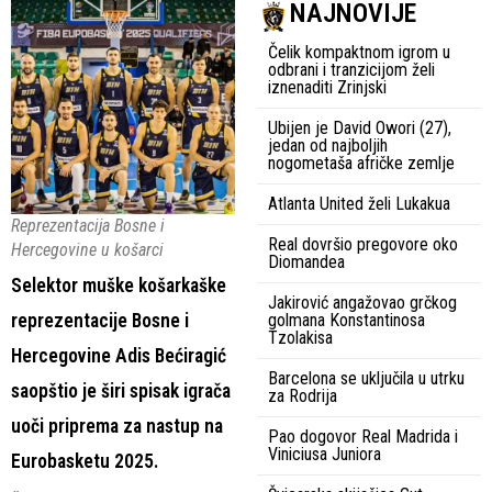
NAJNOVIJE
Čelik kompaktnom igrom u
odbrani i tranzicijom želi
iznenaditi Zrinjski
Ubijen je David Owori (27),
jedan od najboljih
nogometaša afričke zemlje
Atlanta United želi Lukakua
Reprezentacija Bosne i
Real dovršio pregovore oko
Hercegovine u košarci
Diomandea
Selektor muške košarkaške
Jakirović angažovao grčkog
reprezentacije Bosne i
golmana Konstantinosa
Tzolakisa
Hercegovine Adis Bećiragić
Barcelona se uključila u utrku
saopštio je širi spisak igrača
za Rodrija
uoči priprema za nastup na
Pao dogovor Real Madrida i
Viniciusa Juniora
Eurobasketu 2025.