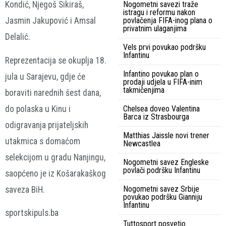
Kondić, Njegoš Sikiraš,
Nogometni savezi traže
istragu i reformu nakon
Jasmin Jakupović i Amsal
povlačenja FIFA-inog plana o
privatnim ulaganjima
Delalić.
Vels prvi povukao podršku
Infantinu
Reprezentacija se okuplja 18.
Infantino povukao plan o
jula u Sarajevu, gdje će
prodaji udjela u FIFA-inim
takmičenjima
boraviti narednih šest dana,
do polaska u Kinu i
Chelsea doveo Valentina
Barca iz Strasbourga
odigravanja prijateljskih
Matthias Jaissle novi trener
utakmica s domaćom
Newcastlea
selekcijom u gradu Nanjingu,
Nogometni savez Engleske
povlači podršku Infantinu
saopćeno je iz Košarakaškog
Nogometni savez Srbije
saveza BiH.
povukao podršku Gianniju
Infantinu
sportskipuls.ba
Tuttosport posvetio